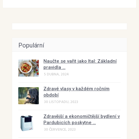
Populární
Naučte se vařit jako Ital: Základní
pravidla …
5 DUBNA, 2024
Zdravé vlasy v každém ročním
období
30 LISTOPADU, 2023
Zdravější a ekonomičtější bydlení v
Pardubicích poskytne …
30 ČERVENCE, 2023