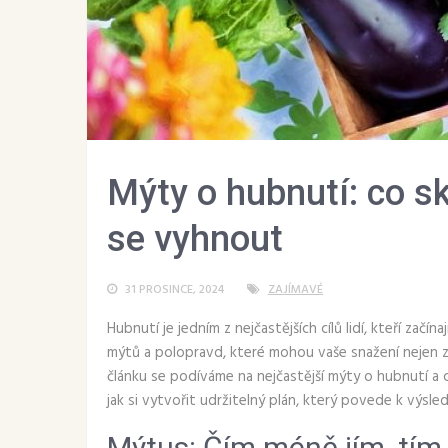
Mýty o hubnutí: co s
se vyhnout
31 PROSINCE, 2024
ZAJÍMAVÉ
Hubnutí je jedním z nejčastějších cílů lidí, kteří začí
mýtů a polopravd, které mohou vaše snažení nejen z
článku se podíváme na nejčastější mýty o hubnutí a c
jak si vytvořit udržitelný plán, který povede k výsle
Mýtus: Čím méně jím, tím 