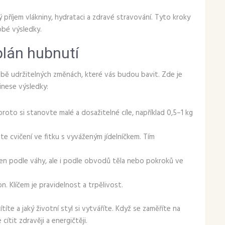
říjem vlákniny, hydrataci a zdravé stravování. Tyto kroky
obé výsledky.
 plán hubnutí
bě udržitelných změnách, které vás budou bavit. Zde je
řinese výsledky:
proto si stanovte malé a dosažitelné cíle, například 0,5–1 kg
jte cvičení ve fitku s vyváženým jídelníčkem. Tím
jen podle váhy, ale i podle obvodů těla nebo pokroků ve
on. Klíčem je pravidelnost a trpělivost.
ítíte a jaký životní styl si vytváříte. Když se zaměříte na
ítit zdravěji a energičtěji.