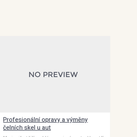
Profesionální opravy a výměny
čelních skel u aut