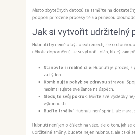
Místo zbytečných detoxů se zaměřte na dostatečný p
podpoří přirozené procesy těla a přinesou dlouhod
Jak si vytvořit udržitelný
Hubnutí by nemělo být o extrémech, ale o dlouhodo
několik doporučení, jak si vytvořit plán, který vám p
Stanovte si reálné cíle
: Hubnutí je proces, a 
za týden.
Kombinujte pohyb se zdravou stravou
: Spo
maximalizujete své šance na úspěch.
Sledujte svůj pokrok
: Měřte své výsledky ne
výkonnosti.
Buďte trpěliví
: Hubnutí není sprint, ale marat
Hubnutí není jen o číslech na váze, ale o tom, jak se c
udržitelné změny, budete nejen hubnout, ale také se c