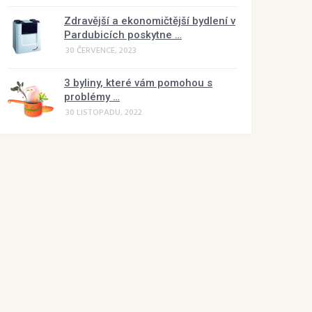
Zdravější a ekonomičtější bydlení v
Pardubicích poskytne …
30 ČERVENCE, 2023
3 byliny, které vám pomohou s
problémy …
30 LISTOPADU, 2022