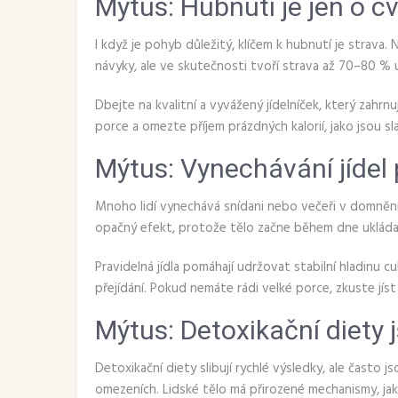
Mýtus: Hubnutí je jen o cv
I když je pohyb důležitý, klíčem k hubnutí je strava. 
návyky, ale ve skutečnosti tvoří strava až 70–80 % 
Dbejte na kvalitní a vyvážený jídelníček, který zahrn
porce a omezte příjem prázdných kalorií, jako jsou sl
Mýtus: Vynechávání jíde
Mnoho lidí vynechává snídani nebo večeři v domnění, 
opačný efekt, protože tělo začne během dne ukláda
Pravidelná jídla pomáhají udržovat stabilní hladinu 
přejídání. Pokud nemáte rádi velké porce, zkuste jís
Mýtus: Detoxikační diety 
Detoxikační diety slibují rychlé výsledky, ale často j
omezeních. Lidské tělo má přirozené mechanismy, jako 