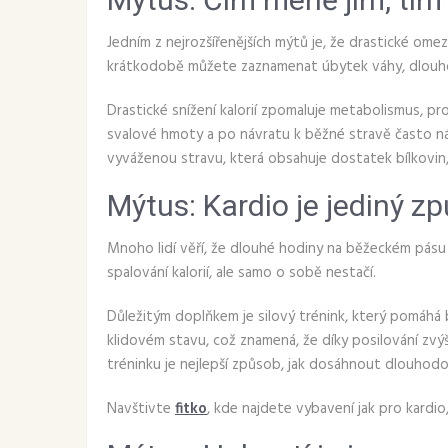
Jedním z nejrozšířenějších mýtů je, že drastické omez
krátkodobě můžete zaznamenat úbytek váhy, dlouho
Drastické snížení kalorií zpomaluje metabolismus, pr
svalové hmoty a po návratu k běžné stravě často ná
vyváženou stravu, která obsahuje dostatek bílkovin,
Mýtus: Kardio je jediný z
Mnoho lidí věří, že dlouhé hodiny na běžeckém pásu 
spalování kalorií, ale samo o sobě nestačí.
Důležitým doplňkem je silový trénink, který pomáhá b
klidovém stavu, což znamená, že díky posilování zvý
tréninku je nejlepší způsob, jak dosáhnout dlouhod
Navštivte
fitko
, kde najdete vybavení jak pro kardi