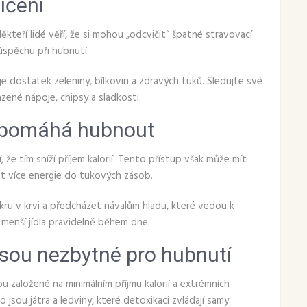
ičení
Někteří lidé věří, že si mohou „odcvičit“ špatné stravovací
úspěchu při hubnutí.
uje dostatek zeleniny, bílkovin a zdravých tuků. Sledujte své
azené nápoje, chipsy a sladkosti.
l pomáhá hubnout
že tím sníží příjem kalorií. Tento přístup však může mít
t více energie do tukových zásob.
cukru v krvi a předcházet návalům hladu, které vedou k
t menší jídla pravidelně během dne.
jsou nezbytné pro hubnutí
sou založené na minimálním příjmu kalorií a extrémních
jsou játra a ledviny, které detoxikaci zvládají samy.