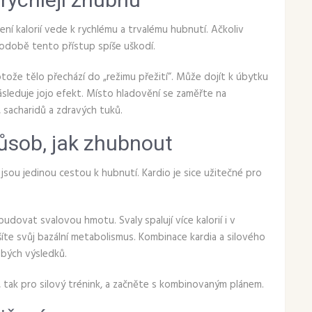
ení kalorií vede k rychlému a trvalému hubnutí. Ačkoliv
době tento přístup spíše uškodí.
otože tělo přechází do „režimu přežití“. Může dojít k úbytku
sleduje jojo efekt. Místo hladovění se zaměřte na
 sacharidů a zdravých tuků.
působ, jak zhubnout
jsou jedinou cestou k hubnutí. Kardio je sice užitečné pro
udovat svalovou hmotu. Svaly spalují více kalorií i v
šíte svůj bazální metabolismus. Kombinace kardia a silového
obých výsledků.
o, tak pro silový trénink, a začněte s kombinovaným plánem.