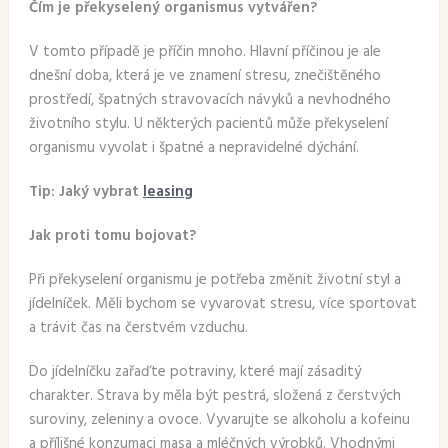
Čím je překyselený organismus vytvářen?
V tomto případě je příčin mnoho. Hlavní příčinou je ale
dnešní doba, která je ve znamení stresu, znečištěného
prostředí, špatných stravovacích návyků a nevhodného
životního stylu. U některých pacientů může překyselení
organismu vyvolat i špatné a nepravidelné dýchání.
Tip: Jaký vybrat
leasing
Jak proti tomu bojovat?
Při překyselení organismu je potřeba změnit životní styl a
jídelníček. Měli bychom se vyvarovat stresu, více sportovat
a trávit čas na čerstvém vzduchu.
Do jídelníčku zařaďte potraviny, které mají zásaditý
charakter. Strava by měla být pestrá, složená z čerstvých
suroviny, zeleniny a ovoce. Vyvarujte se alkoholu a kofeinu
a přílišné konzumaci masa a mléčných výrobků. Vhodnými