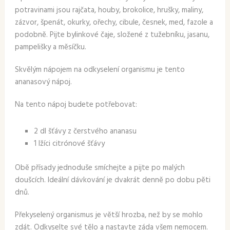
potravinami jsou rajčata, houby, brokolice, hrušky, maliny,
zázvor, špenát, okurky, ořechy, cibule, česnek, med, fazole a
podobně. Pijte bylinkové čaje, složené z tužebníku, jasanu,
pampelišky a měsíčku.
Skvělým nápojem na odkyselení organismu je tento
ananasový nápoj.
Na tento nápoj budete potřebovat:
2 dl šťávy z čerstvého ananasu
1 lžíci citrónové šťávy
Obě přísady jednoduše smíchejte a pijte po malých
doušcích. Ideální dávkování je dvakrát denně po dobu pěti
dnů.
Překyselený organismus je větší hrozba, než by se mohlo
zdát. Odkyselte své tělo a nastavte záda všem nemocem.