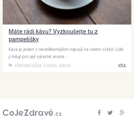
Máte rádi kávu? Vyzkoušejte tu z
pampelišky
Káva je jeden z neoblíbenějších nápojů na celém světě. Lidé
ji milují pro její výrazné aroma …
PŘÍRODNÍ LÉČBA
,
STRAVA
,
ZDRAVÍ
VÍCE