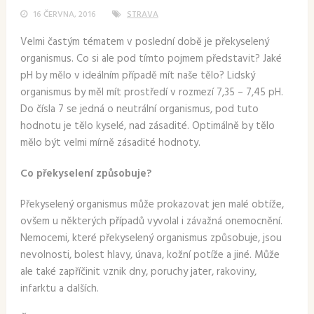
16 ČERVNA, 2016
STRAVA
Velmi častým tématem v poslední době je překyselený
organismus. Co si ale pod tímto pojmem představit? Jaké
pH by mělo v ideálním případě mít naše tělo? Lidský
organismus by měl mít prostředí v rozmezí 7,35 – 7,45 pH.
Do čísla 7 se jedná o neutrální organismus, pod tuto
hodnotu je tělo kyselé, nad zásadité. Optimálně by tělo
mělo být velmi mírně zásadité hodnoty.
Co překyselení způsobuje?
Překyselený organismus může prokazovat jen malé obtíže,
ovšem u některých případů vyvolal i závažná onemocnění.
Nemocemi, které překyselený organismus způsobuje, jsou
nevolnosti, bolest hlavy, únava, kožní potíže a jiné. Může
ale také zapříčinit vznik dny, poruchy jater, rakoviny,
infarktu a dalších.