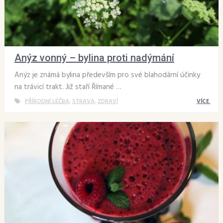
Anýz vonný – bylina proti nadýmání
Anýz je známá bylina především pro své blahodární účinky
na trávicí trakt. Již staří Římané …
PŘÍRODNÍ LÉČBA
,
STRAVA
,
ZDRAVÍ
VÍCE